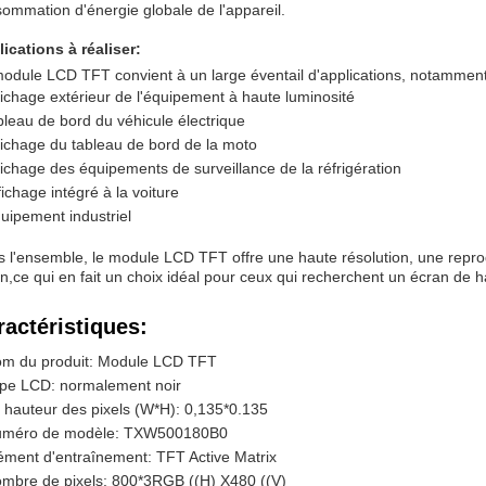
ommation d'énergie globale de l'appareil.
ications à réaliser:
odule LCD TFT convient à un large éventail d'applications, notamment
fichage extérieur de l'équipement à haute luminosité
bleau de bord du véhicule électrique
fichage du tableau de bord de la moto
fichage des équipements de surveillance de la réfrigération
fichage intégré à la voiture
uipement industriel
 l'ensemble, le module LCD TFT offre une haute résolution, une repro
on,ce qui en fait un choix idéal pour ceux qui recherchent un écran de h
ractéristiques:
m du produit: Module LCD TFT
pe LCD: normalement noir
 hauteur des pixels (W*H): 0,135*0.135
méro de modèle: TXW500180B0
ément d'entraînement: TFT Active Matrix
mbre de pixels: 800*3RGB ((H) X480 ((V)