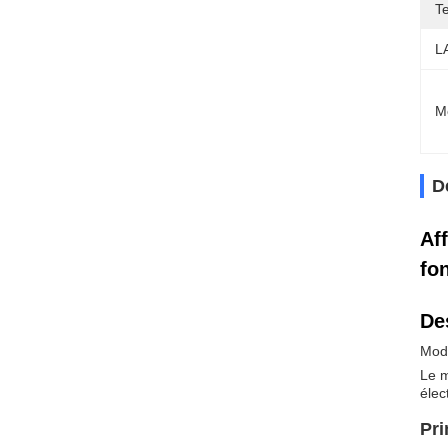
T
L
M
D
Af
fo
De
Modu
Le m
élec
Pri