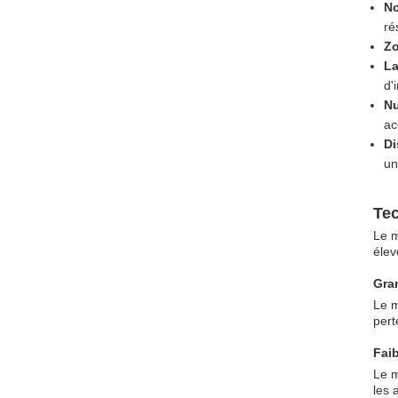
No
ré
Zo
La
d'
Nu
ac
Di
un
Tec
Le m
élev
Gran
Le m
pert
Fai
Le m
les 