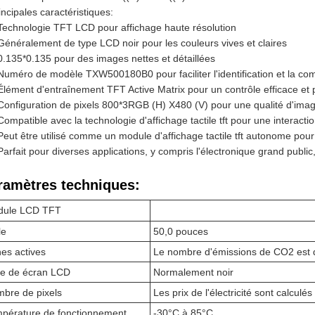
incipales caractéristiques:
Technologie TFT LCD pour affichage haute résolution
Généralement de type LCD noir pour les couleurs vives et claires
0.135*0.135 pour des images nettes et détaillées
Numéro de modèle TXW500180B0 pour faciliter l'identification et la comp
Élément d'entraînement TFT Active Matrix pour un contrôle efficace et p
Configuration de pixels 800*3RGB (H) X480 (V) pour une qualité d'ima
Compatible avec la technologie d'affichage tactile tft pour une interactio
Peut être utilisé comme un module d'affichage tactile tft autonome pour 
Parfait pour diverses applications, y compris l'électronique grand publi
ramètres techniques:
dule LCD TFT
le
50,0 pouces
es actives
Le nombre d'émissions de CO2 est d
e de écran LCD
Normalement noir
bre de pixels
Les prix de l'électricité sont calculés 
pérature de fonctionnement
-30°C à 85°C