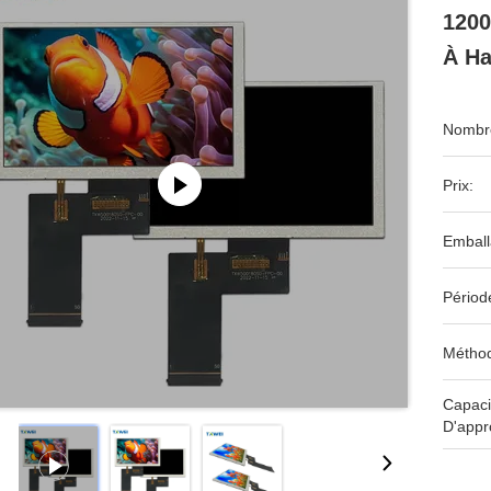
1200
À Ha
Nombre
Prix:
Emball
Périod
Méthod
Capaci
D'appr