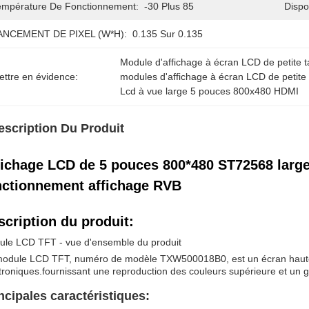
empérature De Fonctionnement:
-30 Plus 85
Dispo
ANCEMENT DE PIXEL (W*H):
0.135 Sur 0.135
Module d'affichage à écran LCD de petite t
ettre en évidence:
modules d'affichage à écran LCD de petite 
Lcd à vue large 5 pouces 800x480 HDMI
escription Du Produit
fichage LCD de 5 pouces 800*480 ST72568 large
nctionnement affichage RVB
scription du produit:
le LCD TFT - vue d'ensemble du produit
odule LCD TFT, numéro de modèle TXW500018B0, est un écran haute r
troniques.fournissant une reproduction des couleurs supérieure et un g
ncipales caractéristiques: