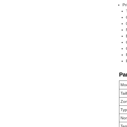
Pr
Pa
Mo
Tail
Zon
Typ
Nom
Tem