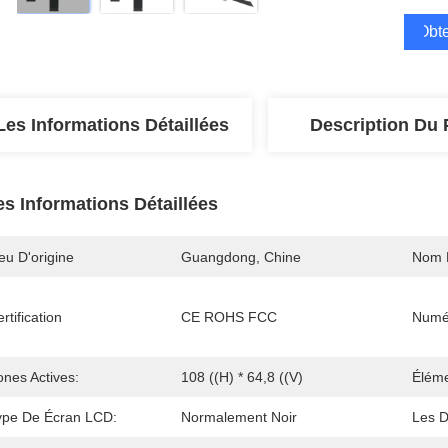
Obte
Les Informations Détaillées
Description Du 
es Informations Détaillées
eu D'origine
Guangdong, Chine
Nom 
rtification
CE ROHS FCC
Numé
ones Actives:
108 ((H) * 64,8 ((V)
Éléme
ype De Écran LCD:
Normalement Noir
Les 