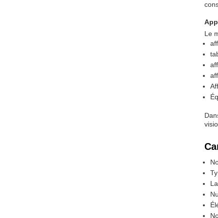
cons
Appl
Le m
af
ta
af
af
Af
Éq
Dans
visi
Ca
No
Ty
La
Nu
Él
No