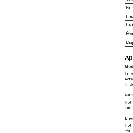
Num
Les
La 
Élé
Dis
App
Mod
Le m
écra
l'in
Num
Notr
indu
Lie
Notr
chaq