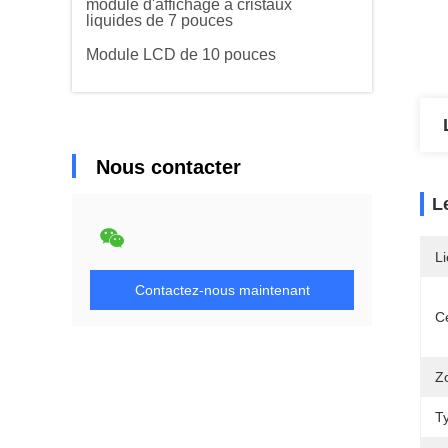
module d'affichage à cristaux
liquides de 7 pouces
Module LCD de 10 pouces
Nous contacter
L
Li
Contactez-nous maintenant
Ce
Z
T