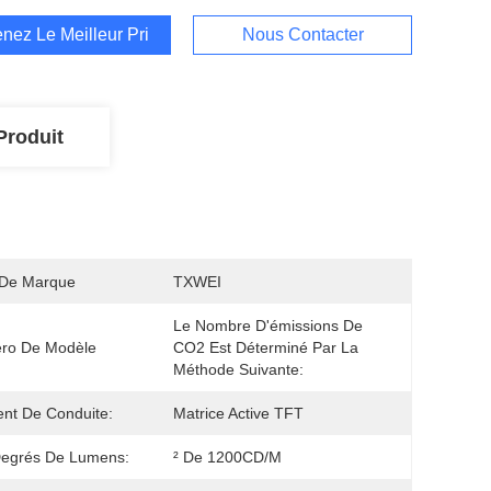
nez Le Meilleur Prix
Nous Contacter
Produit
De Marque
TXWEI
Le Nombre D'émissions De 
ro De Modèle
CO2 Est Déterminé Par La 
Méthode Suivante:
nt De Conduite:
Matrice Active TFT
Degrés De Lumens:
² De 1200CD/M