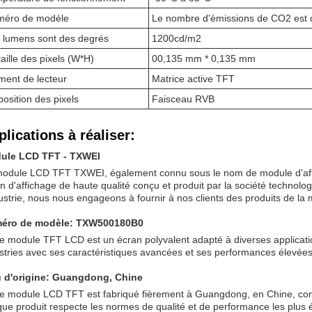
éro de modèle
Le nombre d'émissions de CO2 est d
 lumens sont des degrés
1200cd/m2
taille des pixels (W*H)
00,135 mm * 0,135 mm
ment de lecteur
Matrice active TFT
position des pixels
Faisceau RVB
lications à réaliser:
ule LCD TFT - TXWEI
odule LCD TFT TXWEI, également connu sous le nom de module d'afficha
n d'affichage de haute qualité conçu et produit par la société techno
dustrie, nous nous engageons à fournir à nos clients des produits de la m
éro de modèle: TXW500180B0
e module TFT LCD est un écran polyvalent adapté à diverses applicatio
stries avec ses caractéristiques avancées et ses performances élevées
u d'origine: Guangdong, Chine
e module LCD TFT est fabriqué fièrement à Guangdong, en Chine, con
ue produit respecte les normes de qualité et de performance les plus 