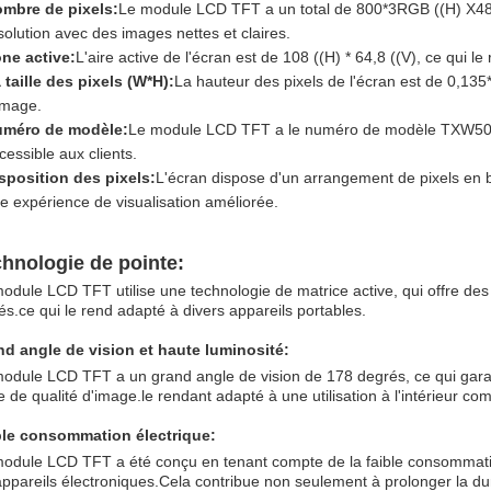
mbre de pixels:
Le module LCD TFT a un total de 800*3RGB ((H) X480 (
solution avec des images nettes et claires.
ne active:
L'aire active de l'écran est de 108 ((H) * 64,8 ((V), ce qui l
 taille des pixels (W*H):
La hauteur des pixels de l'écran est de 0,135*
image.
méro de modèle:
Le module LCD TFT a le numéro de modèle TXW50001
cessible aux clients.
sposition des pixels:
L'écran dispose d'un arrangement de pixels en b
e expérience de visualisation améliorée.
hnologie de pointe:
odule LCD TFT utilise une technologie de matrice active, qui offre de
és.ce qui le rend adapté à divers appareils portables.
d angle de vision et haute luminosité:
odule LCD TFT a un grand angle de vision de 178 degrés, ce qui garant
e de qualité d'image.le rendant adapté à une utilisation à l'intérieur com
ble consommation électrique:
odule LCD TFT a été conçu en tenant compte de la faible consommation
appareils électroniques.Cela contribue non seulement à prolonger la dur