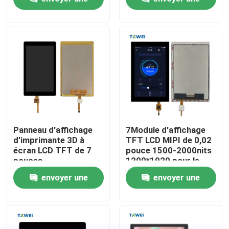
tactile personnalisé
demande
demande
Visite de l'usine
Contrôle de la qualité
Nouvelles
Demandez un devis
Panneau d'affichage
7Module d'affichage
d'imprimante 3D à
TFT LCD MIPI de 0,02
écran LCD TFT de 7
pouce 1500-2000nits
Affichage LCD TFT
pouces
1200*1920 pour le
télécommande de
envoyer une
envoyer une
drone
Module de TFT LCD
demande
demande
Écran LCD TFT