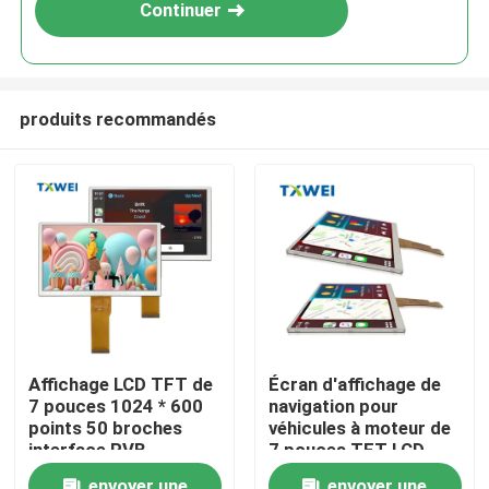
Continuer
produits recommandés
À la maison
Affichage LCD TFT de
Écran d'affichage de
7 pouces 1024 * 600
navigation pour
Produits
points 50 broches
véhicules à moteur de
interface RVB
7 pouces TFT LCD
HX8282A11 écran
À propos de nous
envoyer une
envoyer une