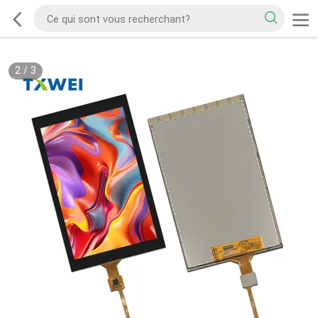
2
/
3