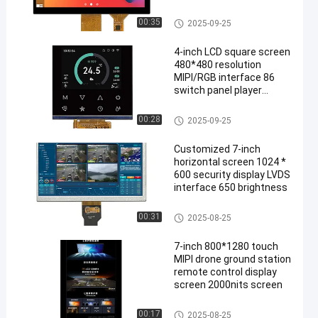
screen USB interface
Affichage LCD TFT
00:35
2025-09-25
4-inch LCD square screen
480*480 resolution
MIPI/RGB interface 86
switch panel player
display screen
Affichage LCD TFT
00:28
2025-09-25
Customized 7-inch
horizontal screen 1024 *
600 security display LVDS
interface 650 brightness
Affichage LCD TFT
00:31
2025-08-25
7-inch 800*1280 touch
MIPI drone ground station
remote control display
screen 2000nits screen
Affichage LCD TFT
00:17
2025-08-25