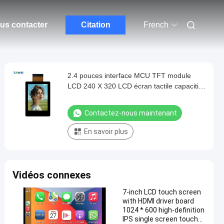
us contacter
Citation
French
2.4 pouces interface MCU TFT module
LCD 240 X 320 LCD écran tactile capacitif
600cd/m2
Contactez-nous maintenant
En savoir plus
Vidéos connexes
7-inch LCD touch screen
with HDMI driver board
1024 * 600 high-definition
IPS single screen touch