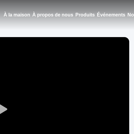
À la maison
À propos de nous
Produits
Événements
No
Play
Video