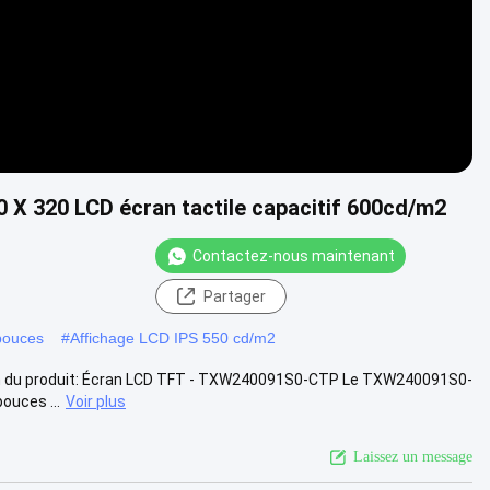
 X 320 LCD écran tactile capacitif 600cd/m2
Contactez-nous maintenant
Partager
pouces
#
Affichage LCD IPS 550 cd/m2
tion du produit: Écran LCD TFT - TXW240091S0-CTP Le TXW240091S0-
ouces ...
Voir plus
Laissez un message