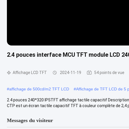
2.4 pouces interface MCU TFT module LCD 240
Affichage LCD TFT
2024-11-19
54 points de vue
#
affichage de 500cd/m2 TFT LCD
#
Affichage de TFT LCD de 5 
2.4 pouces 240*320 IPSTFT affichage tactile capacitif Descrip
CTP est un écran tactile capacitif TFT à couleur complète de 2,4 p
Messages du visiteur