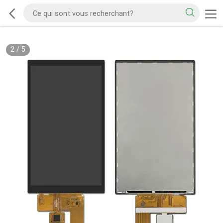
2
/
5