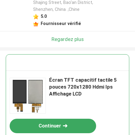
Shajing Street, Bao'an District,
Shenzhen, China. ,Chine
5.0
Fournisseur vérifié
Regardez plus
Écran TFT capacitif tactile 5
pouces 720x1280 Hdmi Ips
Affichage LCD
Continuer