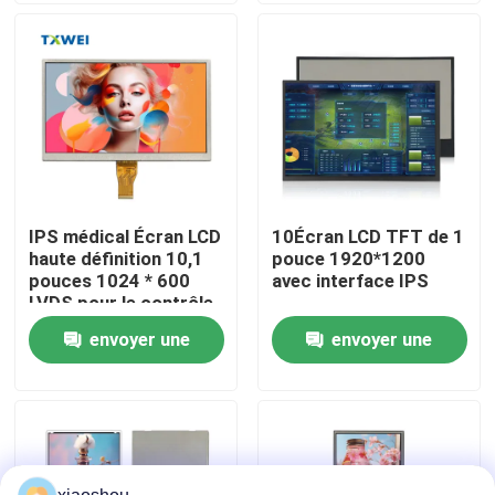
Visite de l'usine
Contrôle de la qualité
Nouvelles
IPS médical Écran LCD
10Écran LCD TFT de 1
haute définition 10,1
pouce 1920*1200
Demandez un devis
pouces 1024 * 600
avec interface IPS
LVDS pour le contrôle
industriel
envoyer une
envoyer une
Affichage LCD TFT
demande
demande
Module de TFT LCD
Écran LCD TFT