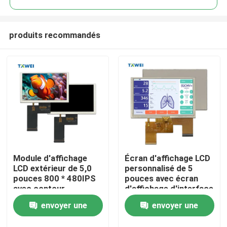
produits recommandés
Module d'affichage
Écran d'affichage LCD
À la maison
LCD extérieur de 5,0
personnalisé de 5
pouces 800 * 480IPS
pouces avec écran
avec contour
d'affichage d'interface
Produits
mécaniqueSize 120.7
RGB haute définition
envoyer une
envoyer une
* 75.8 * 2.8
800 * 480
À propos de nous
demande
demande